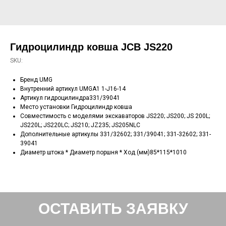
Гидроцилиндр ковша JCB JS220
SKU:
Бренд UMG
Внутренний артикул UMGA1 1-J16-14
Артикул гидроцилиндра331/39041
Место установки Гидроцилиндр ковша
Совместимость с моделями экскаваторов JS220; JS200; JS 200L;
JS220L; JS220LC; JS210; JZ235; JS205NLC
Дополнительные артикулы 331/32602; 331/39041; 331-32602; 331-
39041
Диаметр штока * Диаметр поршня * Ход (мм)85*115*1010
ОСТАВИТЬ ЗАЯВКУ