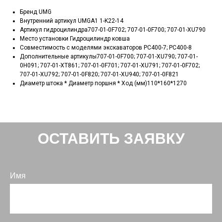
Бренд UMG
Внутренний артикул UMGA1 1-K22-14
Артикул гидроцилиндра707-01-0F702; 707-01-0F700; 707-01-XU790
Место установки Гидроцилиндр ковша
Совместимость с моделями экскаваторов PC400-7; PC400-8
Дополнительные артикулы707-01-0F700; 707-01-XU790; 707-01-
0H091; 707-01-XT861; 707-01-0F701; 707-01-XU791; 707-01-0F702;
707-01-XU792; 707-01-0F820; 707-01-XU940; 707-01-0F821
Диаметр штока * Диаметр поршня * Ход (мм)110*160*1270
ОСТАВИТЬ ЗАЯВКУ
Имя