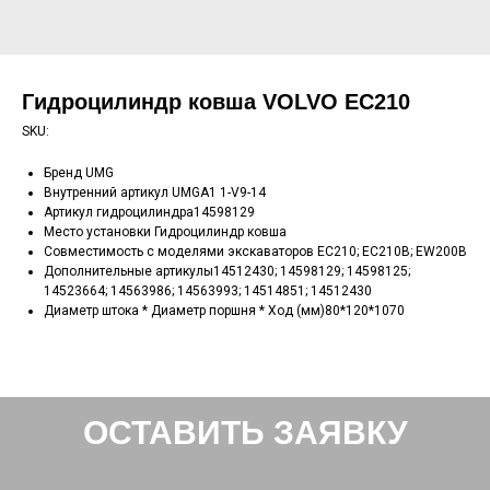
Гидроцилиндр ковша VOLVO EC210
SKU:
Бренд UMG
Внутренний артикул UMGA1 1-V9-14
Артикул гидроцилиндра14598129
Место установки Гидроцилиндр ковша
Совместимость с моделями экскаваторов EC210; EC210B; EW200B
Дополнительные артикулы14512430; 14598129; 14598125;
14523664; 14563986; 14563993; 14514851; 14512430
Диаметр штока * Диаметр поршня * Ход (мм)80*120*1070
ОСТАВИТЬ ЗАЯВКУ