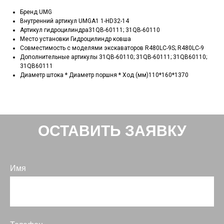
Бренд UMG
Внутренний артикул UMGA1 1-HD32-14
Артикул гидроцилиндра31QB-60111; 31QB-60110
Место установки Гидроцилиндр ковша
Совместимость с моделями экскаваторов R480LC-9S; R480LC-9
Дополнительные артикулы 31QB-60110; 31QB-60111; 31QB60110;
31QB60111
Диаметр штока * Диаметр поршня * Ход (мм)110*160*1370
ОСТАВИТЬ ЗАЯВКУ
Имя