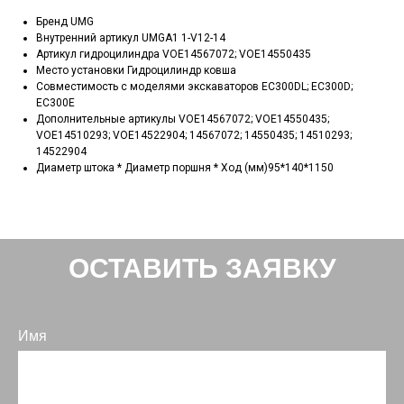
Бренд UMG
Внутренний артикул UMGA1 1-V12-14
Артикул гидроцилиндра VOE14567072; VOE14550435
Место установки Гидроцилиндр ковша
Совместимость с моделями экскаваторов EC300DL; EC300D;
EC300E
Дополнительные артикулы VOE14567072; VOE14550435;
VOE14510293; VOE14522904; 14567072; 14550435; 14510293;
14522904
Диаметр штока * Диаметр поршня * Ход (мм)95*140*1150
ОСТАВИТЬ ЗАЯВКУ
Имя