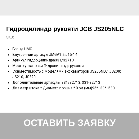
Гидроцилиндр рукояти JCB JS205NLC
SKU:
Бренд UMG
Внутренний артикул UMGA1 2-J15-14
Артикул гидроцилиндра331/32713
Место установки Гидроцилиндр рукояти
Совместимость с моделями экскаваторов JS205NLC; JS200;
JS210; JS220
Дополнительные артикулы 331/32713; 331-32713
Диаметр штока * Диаметр поршня * Ход (мм)95*130*1580
ОСТАВИТЬ ЗАЯВКУ