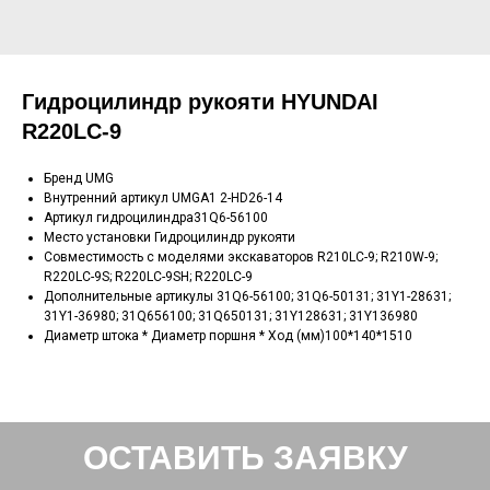
Гидроцилиндр рукояти HYUNDAI
R220LC-9
Бренд UMG
Внутренний артикул UMGA1 2-HD26-14
Артикул гидроцилиндра31Q6-56100
Место установки Гидроцилиндр рукояти
Совместимость с моделями экскаваторов R210LC-9; R210W-9;
R220LC-9S; R220LC-9SH; R220LC-9
Дополнительные артикулы 31Q6-56100; 31Q6-50131; 31Y1-28631;
31Y1-36980; 31Q656100; 31Q650131; 31Y128631; 31Y136980
Диаметр штока * Диаметр поршня * Ход (мм)100*140*1510
ОСТАВИТЬ ЗАЯВКУ