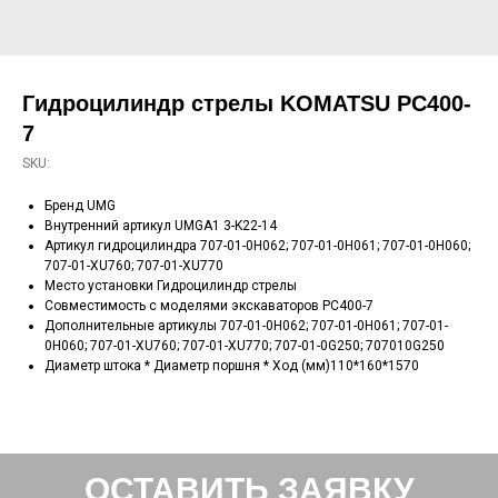
Гидроцилиндр стрелы KOMATSU PC400-
7
SKU:
Бренд UMG
Внутренний артикул UMGA1 3-K22-14
Артикул гидроцилиндра 707-01-0H062; 707-01-0Н061; 707-01-0Н060;
707-01-XU760; 707-01-XU770
Место установки Гидроцилиндр стрелы
Совместимость с моделями экскаваторов PC400-7
Дополнительные артикулы 707-01-0H062; 707-01-0Н061; 707-01-
0Н060; 707-01-XU760; 707-01-XU770; 707-01-0G250; 707010G250
Диаметр штока * Диаметр поршня * Ход (мм)110*160*1570
ОСТАВИТЬ ЗАЯВКУ