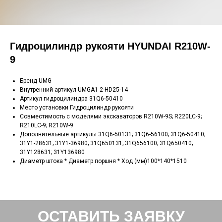
Гидроцилиндр рукояти HYUNDAI R210W-
9
Бренд UMG
Внутренний артикул UMGA1 2-HD25-14
Артикул гидроцилиндра 31Q6-50410
Место установки Гидроцилиндр рукояти
Совместимость с моделями экскаваторов R210W-9S; R220LC-9;
R210LC-9; R210W-9
Дополнительные артикулы 31Q6-50131; 31Q6-56100; 31Q6-50410;
31Y1-28631; 31Y1-36980; 31Q650131; 31Q656100; 31Q650410;
31Y128631; 31Y136980
Диаметр штока * Диаметр поршня * Ход (мм)100*140*1510
ОСТАВИТЬ ЗАЯВКУ