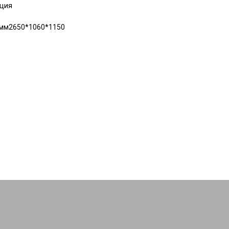
пция
 мм2650*1060*1150