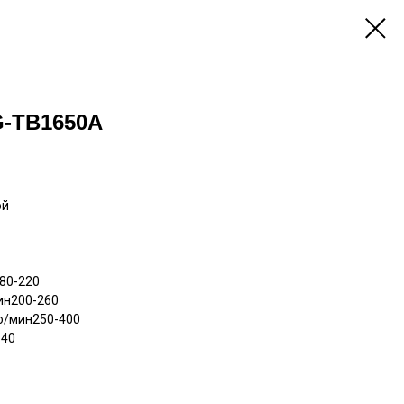
-TB1650A
ой
80-220
ин200-260
во/мин250-400
-40