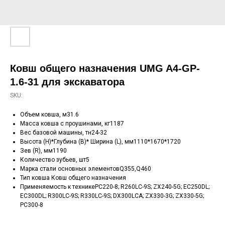
Ковш общего назначения UMG A4-GP-
1.6-31 для экскаватора
SKU:
Объем ковша, м31.6
Масса ковша с проушинами, кг1187
Вес базовой машины, тн24-32
Высота (H)*Глубина (B)* Ширина (L), мм1110*1670*1720
Зев (R), мм1190
Количество зубьев, шт5
Марка стали основных элементовQ355,Q460
Тип ковша Ковш общего назначения
Применяемость к техникеPC220-8; R260LC-9S; ZX240-5G; EC250DL;
EC300DL; R300LC-9S; R330LC-9S; DX300LCA; ZX330-3G; ZX330-5G;
PC300-8