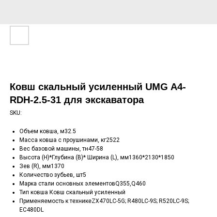
Ковш скальный усиленный UMG A4-
RDH-2.5-31 для экскаватора
SKU:
Объем ковша, м32.5
Масса ковша с проушинами, кг2522
Вес базовой машины, тн47-58
Высота (H)*Глубина (B)* Ширина (L), мм1360*2130*1850
Зев (R), мм1370
Количество зубьев, шт5
Марка стали основных элементовQ355,Q460
Тип ковша Ковш скальный усиленный
Применяемость к техникеZX470LC-5G; R480LC-9S; R520LC-9S;
EC480DL